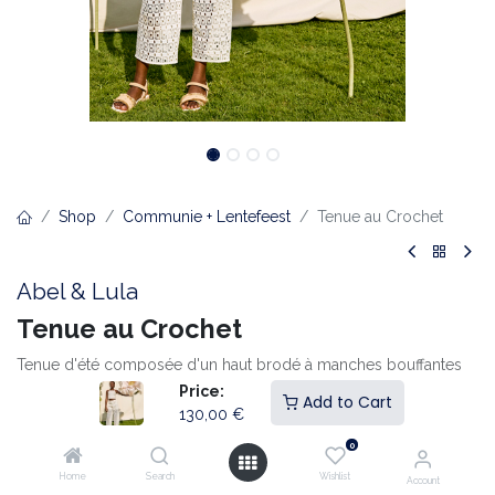
Shop
Communie + Lentefeest
Tenue au Crochet
Abel & Lula
Tenue au Crochet
Tenue d'été composée d'un haut brodé à manches bouffantes
et dos élastiqué et d'un short à fermeture zippée.
Price:
Add to Cart
130,00
€
130,00
€
0
Home
Search
Wishlist
Account
Taille