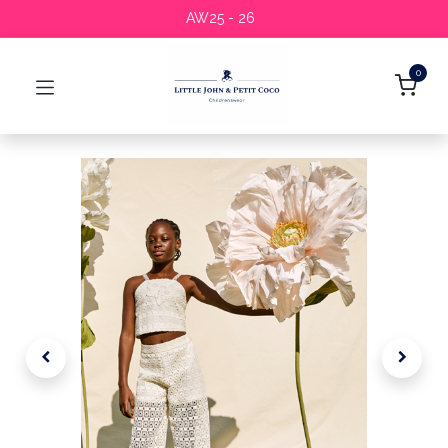
AW25 - 26
0