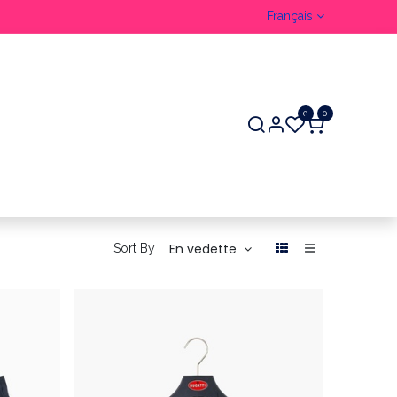
Français
0
0
R
En vedette
Sort By :