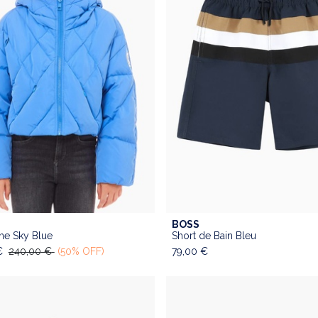
BOSS
ADD TO CART
e Sky Blue
Short de Bain Bleu
€
240,00
€
(50% OFF)
79,00
€