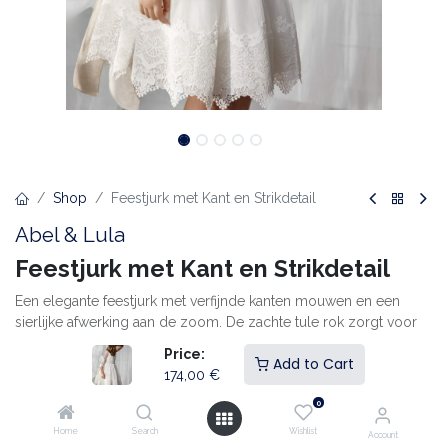
Shop
Feestjurk met Kant en Strikdetail
Abel & Lula
Feestjurk met Kant en Strikdetail
Een elegante feestjurk met verfijnde kanten mouwen en een
sierlijke afwerking aan de zoom. De zachte tule rok zorgt voor
een luchtig silhouet, terwijl de strik op de rug een extra
Price:
Add to Cart
charmant accent toevoegt. Perfect voor bijzondere momenten
174,00
€
zoals communie, lentefeest of een andere feestelijke
0
gelegenheid.
Home
Search
Wishlist
Account
174,00
€