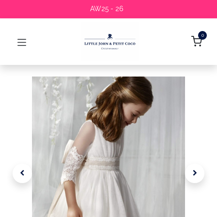
AW25 - 26
0