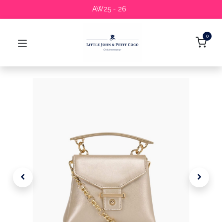
AW25 - 26
0