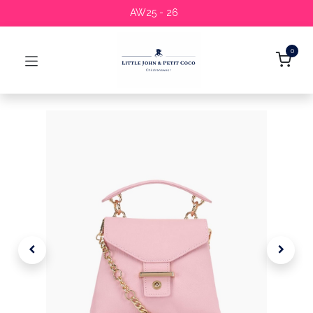
AW25 - 26
0