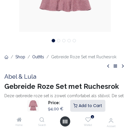
Shop
Outfits
Gebreide Roze Set met Ruchesrok
Abel & Lula
Gebreide Roze Set met Ruchesrok
Deze gebreide roze set is zowel comfortabel als stijlvol. De set
bestaat uit een zachte trui met grove ribboorden en een
Price:
Add to Cart
bijpassende rok met subtiele glitteraccenten en een vrouwelijke
94,00
€
rucheszoom. De decoratieve knoopdetails op de rok zorgen
0
voor een charmante finishing touch. Ideaal voor speciale
Home
Search
Wishlist
gelegenheden of een cosy-chique daglook.
Account