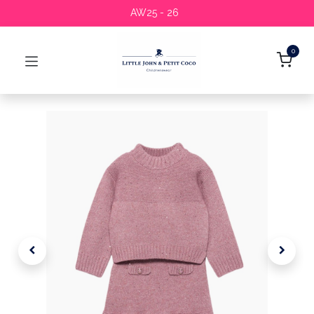
AW25 - 26
0