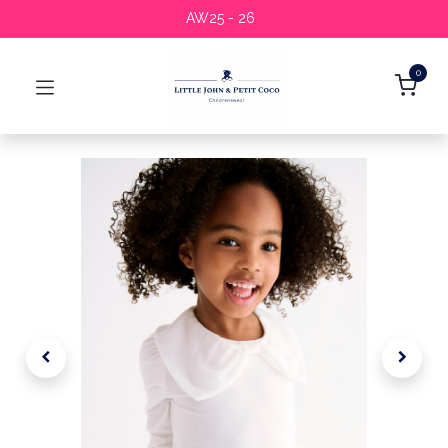
AW25 - 26
0