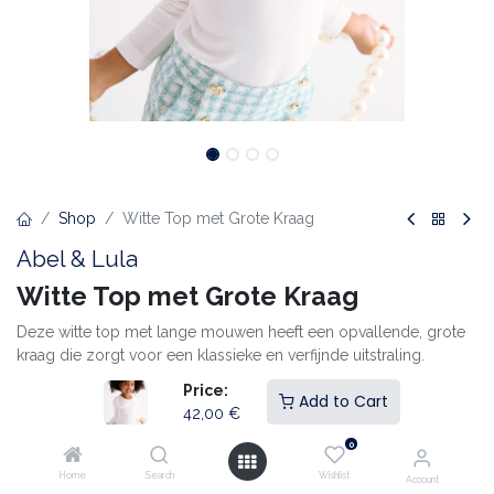
Shop
Witte Top met Grote Kraag
Abel & Lula
Witte Top met Grote Kraag
Deze witte top met lange mouwen heeft een opvallende, grote
kraag die zorgt voor een klassieke en verfijnde uitstraling.
Gemaakt van zachte, comfortabele katoenmix, ideaal voor
Price:
Add to Cart
dagelijks gebruik of speciale gelegenheden. De minimalistische
42,00
€
stijl maakt het een veelzijdig kledingstuk dat makkelijk te
0
combineren is met rokken, broeken of een salopette.
Home
Search
Wishlist
Account