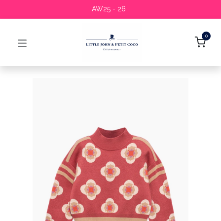
AW25 - 26
0