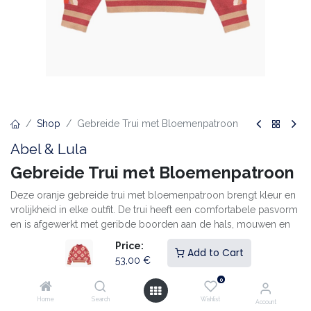
Shop
Gebreide Trui met Bloemenpatroon
Abel & Lula
Gebreide Trui met Bloemenpatroon
Deze oranje gebreide trui met bloemenpatroon brengt kleur en
vrolijkheid in elke outfit. De trui heeft een comfortabele pasvorm
en is afgewerkt met geribde boorden aan de hals, mouwen en
zoom. De zachte stof voelt heerlijk aan en houdt je lekker warm
Price:
Add to Cart
op koelere dagen. Perfect om te combineren met een rok of
53,00
€
jeans voor een trendy retrolook.
0
Zachte, warme stof
Home
Search
Wishlist
Account