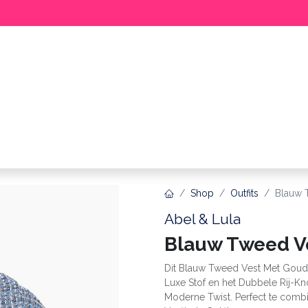
BABY
MEISJE
JONGEN
ME
Shop
Outfits
Blauw 
Abel & Lula
Blauw Tweed V
Dit Blauw Tweed Vest Met Goude
Luxe Stof en het Dubbele Rij-K
Moderne Twist. Perfect te comb