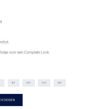
nt
mfort
Rokje voor een Complete Look
Y
8Y
10Y
12Y
14Y
EVOEGEN