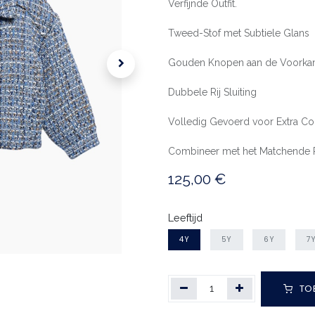
Verfijnde Outfit.
Tweed-Stof met Subtiele Glans
Gouden Knopen aan de Voorka
Dubbele Rij Sluiting
Volledig Gevoerd voor Extra Co
Combineer met het Matchende 
125,00
€
Leeftijd
4Y
5Y
6Y
7
TO