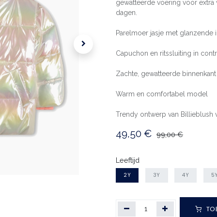
gewatteerde voering voor extra
dagen.
Parelmoer jasje met glanzende i
Capuchon en ritssluiting in cont
Zachte, gewatteerde binnenkant
Warm en comfortabel model
Trendy ontwerp van Billieblush 
49,50
€
99,00
€
Leeftijd
2Y
3Y
4Y
5
TO