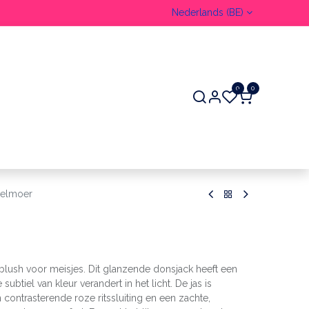
Nederlands (BE)
0
0
ER
relmoer
lieblush voor meisjes. Dit glanzende donsjack heeft een
subtiel van kleur verandert in het licht. De jas is
contrasterende roze ritssluiting en een zachte,