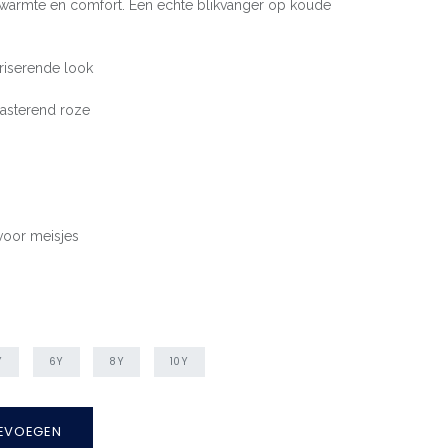
 warmte en comfort. Een echte blikvanger op koude
riserende look
rasterend roze
voor meisjes
Y
6Y
8Y
10Y
EVOEGEN