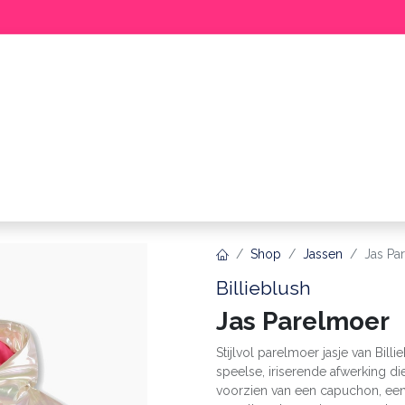
BABY
MEISJE
JONGEN
ME
Shop
Jassen
Jas Pa
Billieblush
Jas Parelmoer
Stijlvol parelmoer jasje van Bil
speelse, iriserende afwerking die 
voorzien van een capuchon, een 