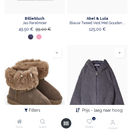
Billieblush
Abel & Lula
Jas Parelmoer
Blauw Tweed Vest Met Gouden Knopen
49,50
€
99,00
€
125,00
€
Filters
Prijs - laag naar hoog
0
Home
Search
Wishlist
Account