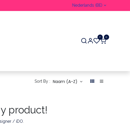
Nederlands (BE)
0
0
ER
Naam (A-Z)
Sort By :
ny product!
signer / iDO
.