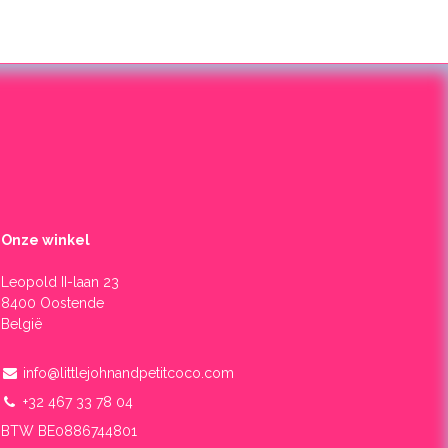
Onze winkel
Leopold II-laan 23
8400 Oostende
België
info@littlejohnandpetitcoco.com
+32 467 33 78 04
BTW BE0886744801