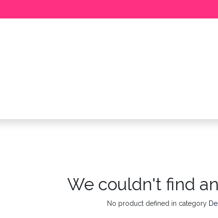
BABY
MEISJE
JONGEN
ME
We couldn't find a
No product defined in category
De