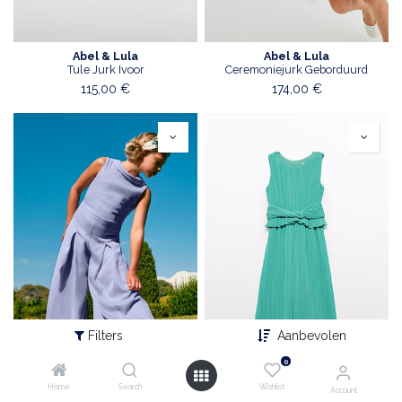
Abel & Lula
Abel & Lula
Tule Jurk Ivoor
Ceremoniejurk Geborduurd
115,00
€
174,00
€
Filters
Aanbevolen
0
Home
Search
Wishlist
Account