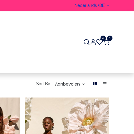
Nederlands (BE)
0
0
ER
Aanbevolen
Sort By :