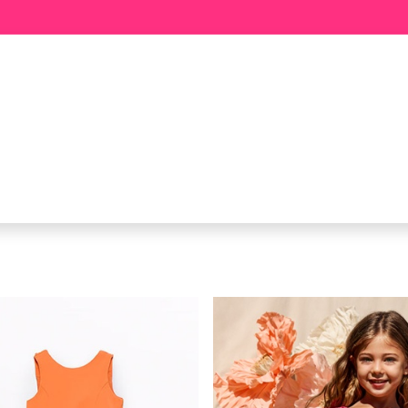
BABY
MEISJE
JONGEN
ME