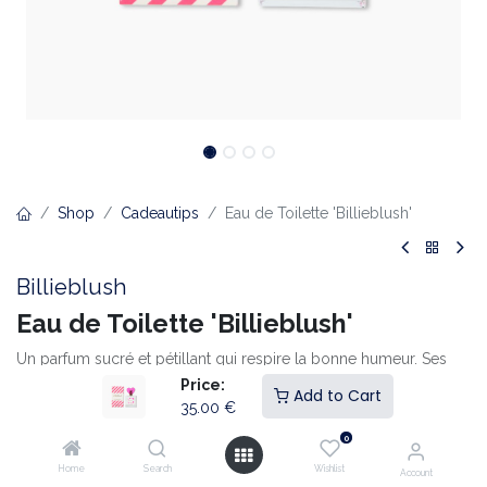
Shop
Cadeautips
Eau de Toilette 'Billieblush'
Billieblush
Eau de Toilette 'Billieblush'
Un parfum sucré et pétillant qui respire la bonne humeur. Ses
notes fruitées et fleuries laissent une empreinte douce et
Price:
Add to Cart
joyeuse. Le flacon orné d’un bouchon en forme de cœur rose
35.00
€
en fait un vrai bijou.
0
Home
Search
Wishlist
Parfum sucré aux accents fruités et floraux
Account