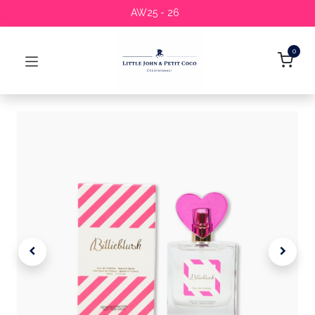
AW25 - 26
0