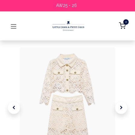
AW25 - 26
0