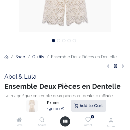
Shop
Outfits
Ensemble Deux Pièces en Dentelle
Abel & Lula
Ensemble Deux Pièces en Dentelle
Un magnifique ensemble deux pièces en dentelle raffinée,
composé d’une veste courte élégante avec col et boutons
Price:
Add to Cart
décoratifs et d’une jupe-culotte assortie taille haute. La riche
190,00
€
dentelle florale apporte une allure luxueuse, tandis que les
0
boutons dorés ajoutent une touche sophistiquée. Idéal pour une
Home
Search
Wishlist
communion ou toute autre occasion festive. À associer
Account