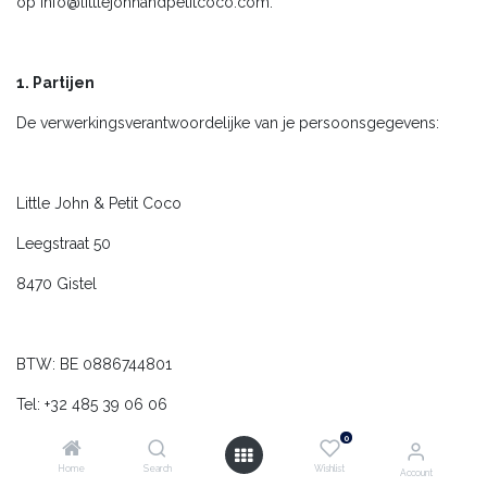
op
info@littlejohnandpetitcoco.com
.
1. Partijen
De verwerkingsverantwoordelijke van je persoonsgegevens:
Little John & Petit Coco
Leegstraat 50
8470 Gistel
BTW: BE 0886744801
Tel: +32 485 39 06 06
0
info@littlejohnandpetitcoco.com
Home
Search
Wishlist
Account