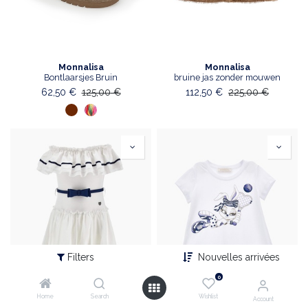
Monnalisa
Monnalisa
Bontlaarsjes Bruin
bruine jas zonder mouwen
62,50
€
125,00
€
112,50
€
225,00
€
Filters
Nouvelles arrivées
0
Home
Search
Wishlist
Account