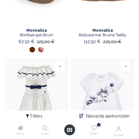
Monnalisa
Monnalisa
Bontlaarsjes Bruin
Bodywarmer Bruine Teddy
62,50
€
125,00
€
112,50
€
225,00
€
Filters
Nieuwste aankomsten
0
Home
Search
Wishlist
Account