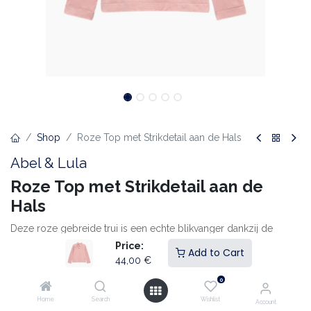
Shop
Roze Top met Strikdetail aan de Hals
Abel & Lula
Roze Top met Strikdetail aan de
Hals
Deze roze gebreide trui is een echte blikvanger dankzij de
bijzondere honingraatstructuur. De zachte stof en comfortabele
Price:
Add to Cart
pasvorm maken hem ideaal voor dagelijks gebruik, terwijl de
44,00
€
ribboorden aan hals, mouwen en zoom zorgen voor een nette
0
afwerking. De subtiele glans in het garen geeft de trui een
verfijnde uitstraling — perfect voor zowel casual als geklede
Home
Search
Wishlist
Account