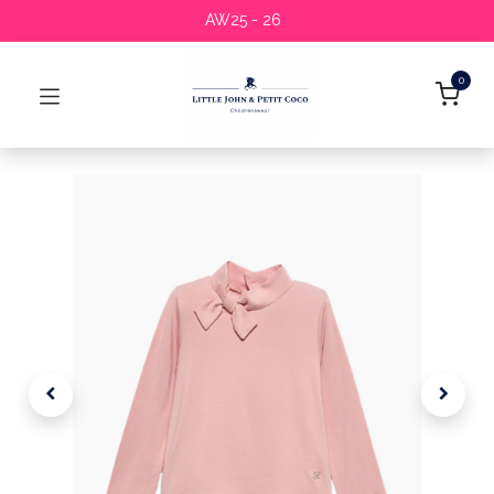
AW25 - 26
0