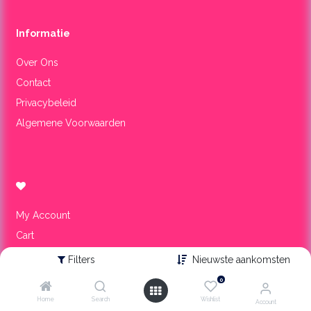
Informa​tie
Over Ons
Contact
Privacybeleid
Algemene Voorwaarden
My Account
Cart
Wishlist
Filters
Nieuwste aankomsten
0
Onze winkel
Home
Search
Wishlist
Account