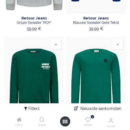
Retour Jeans
Retour Jeans
Grijze Sweater 'ROY'
Blauwe Sweater Gele Tekst
59,99
€
39,99
€
Filters
Nieuwste aankomsten
0
Home
Search
Wishlist
Account