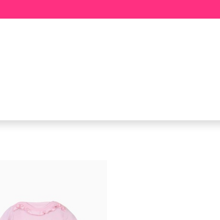
BABY
MEISJE
JONGEN
ME