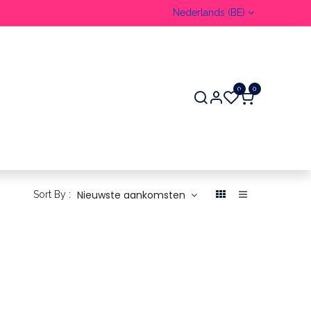
Nederlands (BE)
0
0
ER
Nieuwste aankomsten
Sort By :