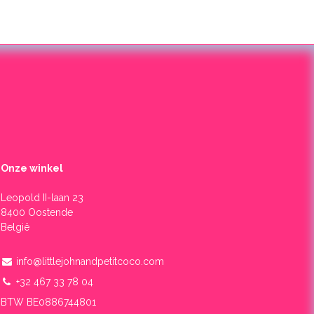
Onze winkel
Leopold II-laan 23
8400 Oostende
België
info@littlejohnandpetitcoco.com
+32 467 33 78 04
BTW BE0886744801