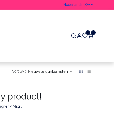
Nederlands (BE)
0
0
ER
Nieuwste aankomsten
Sort By :
ny product!
igner / Magil
.