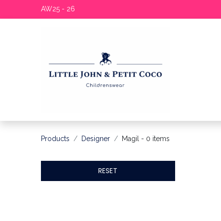
AW25 - 26
Products
Designer
Magil
- 0 items
RESET