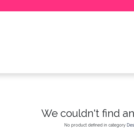
BABY
MEISJE
JONGEN
ME
We couldn't find a
No product defined in category
Des