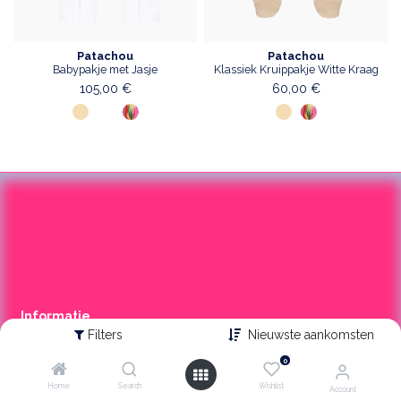
Patachou
Patachou
Babypakje met Jasje
Klassiek Kruippakje Witte Kraag
105,00
€
60,00
€
Informa​tie
Filters
Nieuwste aankomsten
Over Ons
0
Contact
Home
Search
Wishlist
Account