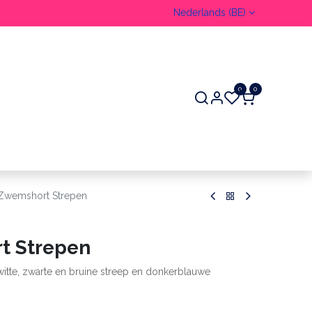
Nederlands (BE)
0
0
ER
Zwemshort Strepen
t Strepen
tte, zwarte en bruine streep en donkerblauwe