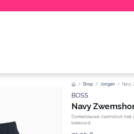
BABY
MEISJE
JONGEN
ME
Shop
Jongen
Navy 
BOSS
Navy Zwemshor
Donkerblauwe zwemshort met wi
trekkoord.