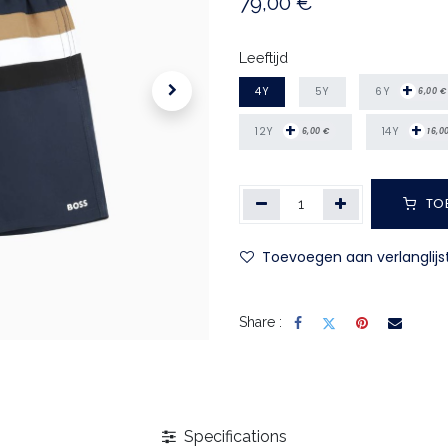
79,00
€
Leeftijd
+
6Y
4Y
5Y
6,00
€
+
+
12Y
14Y
6,00
€
16,0
TO
Toevoegen aan verlanglijs
Share :
Specifications