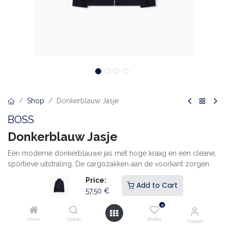
Shop
Donkerblauw Jasje
BOSS
Donkerblauw Jasje
Een moderne donkerblauwe jas met hoge kraag en een cleane,
sportieve uitstraling. De cargozakken aan de voorkant zorgen
voor een eigentijdse look en extra praktisch gemak. De soepele
Price:
Add to Cart
stof voelt comfortabel aan en beweegt makkelijk mee.
57,50
€
Combineer met de bijpassende donkerblauwe broek voor een
0
complete, stijlvolle set.
Home
Search
Wishlist
Account