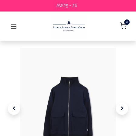
AW25 - 26
0