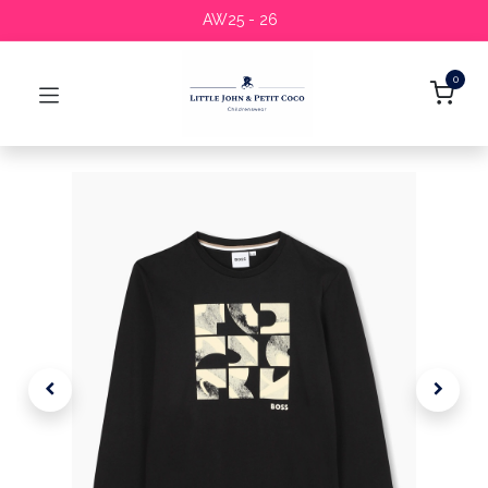
AW25 - 26
0