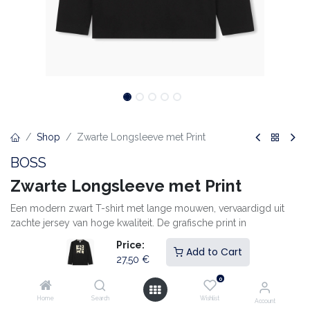
Shop
Zwarte Longsleeve met Print
BOSS
Zwarte Longsleeve met Print
Een modern zwart T-shirt met lange mouwen, vervaardigd uit
zachte jersey van hoge kwaliteit. De grafische print in
crèmekleur op de borst geeft het ontwerp een eigentijdse en
Price:
Add to Cart
stijlvolle uitstraling. Ideaal om zowel apart te dragen als onder
27,50
€
een vest of jas.
0
Zachte katoenen jersey met een gladde structuur
Home
Search
Wishlist
Account