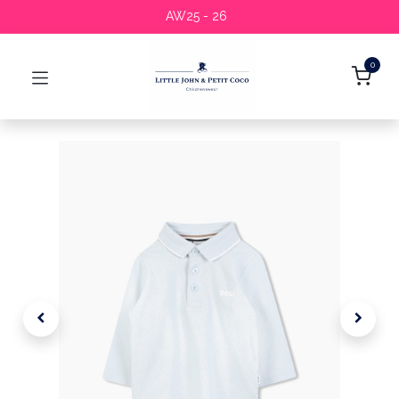
AW25 - 26
0