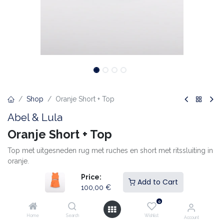
Shop
Oranje Short + Top
Abel & Lula
Oranje Short + Top
Top met uitgesneden rug met ruches en short met ritssluiting in
oranje.
Price:
100,00
€
Add to Cart
100,00
€
0
Leeftijd
Home
Search
Wishlist
Account
8Y
10Y
12Y
14Y
16Y