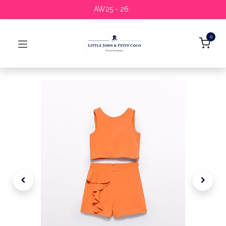
AW25 - 26
0