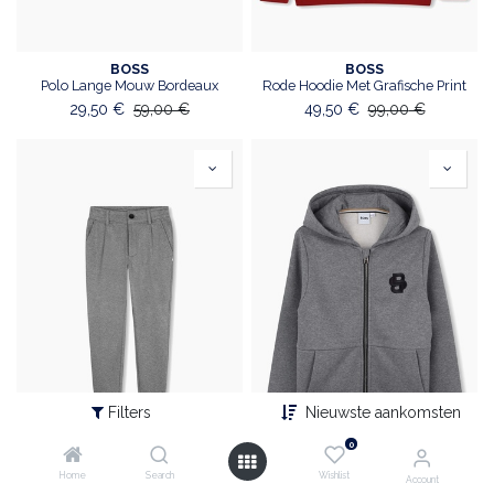
BOSS
BOSS
Polo Lange Mouw Bordeaux
Rode Hoodie Met Grafische Print
29,50
€
59,00
€
49,50
€
99,00
€
Filters
Nieuwste aankomsten
0
Home
Search
Wishlist
Account