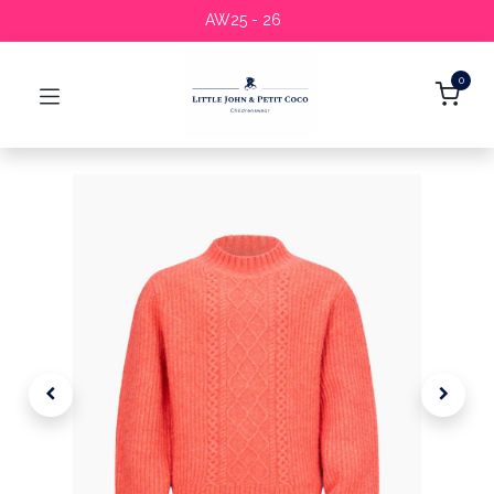
AW25 - 26
0