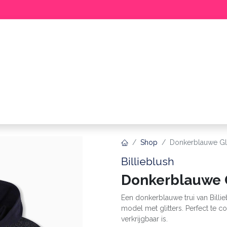
BABY
MEISJE
JONGEN
ME
Shop
Donkerblauwe Glit
Billieblush
Donkerblauwe G
Een donkerblauwe trui van Billi
model met glitters. Perfect te 
verkrijgbaar is.