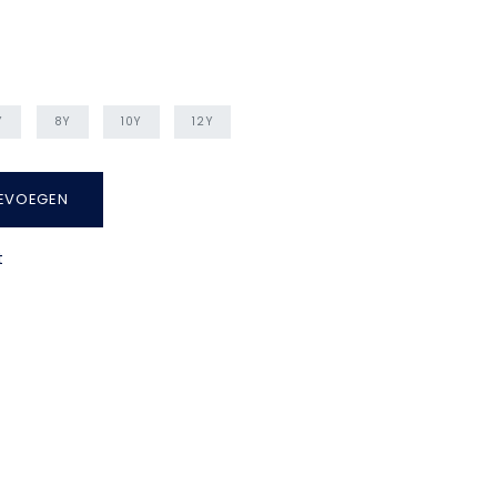
Y
8Y
10Y
12Y
EVOEGEN
t