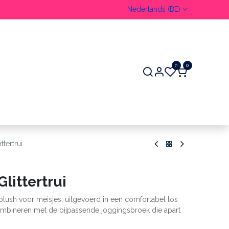
Nederlands (BE)
0
0
ER
tertrui
littertrui
eblush voor meisjes, uitgevoerd in een comfortabel los
combineren met de bijpassende joggingsbroek die apart