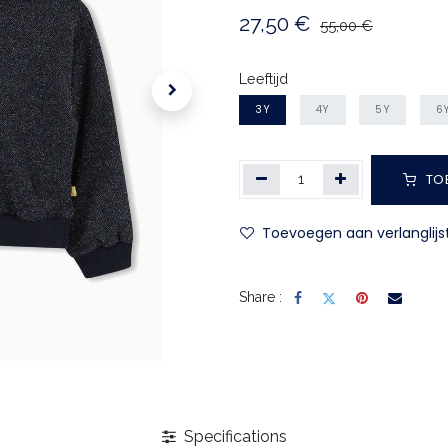
27,50
€
55,00
€
Leeftijd
3Y
4Y
5Y
6
TO
Toevoegen aan verlanglijs
Share :
Specifications