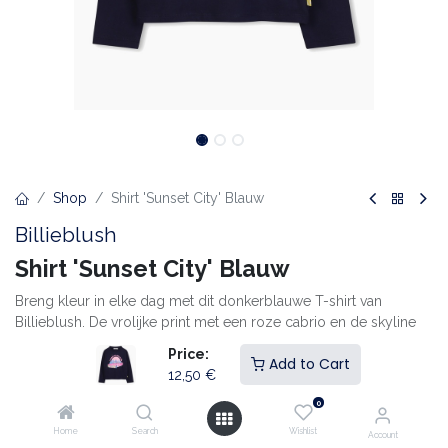
Shop
Shirt 'Sunset City' Blauw
Billieblush
Shirt 'Sunset City' Blauw
Breng kleur in elke dag met dit donkerblauwe T-shirt van
Billieblush. De vrolijke print met een roze cabrio en de skyline
van New York geeft een speelse en trendy uitstraling. Gemaakt
Price:
Add to Cart
van zachte katoen voor ultiem draagcomfort.
12,50
€
0
- Donkerblauw T-shirt met lange mouwen
Home
Search
Wishlist
Account