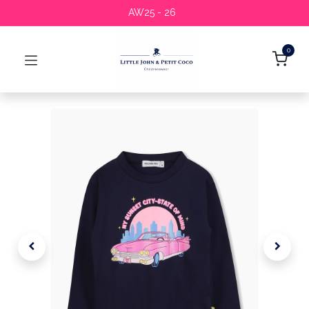
AW25 - 26
0