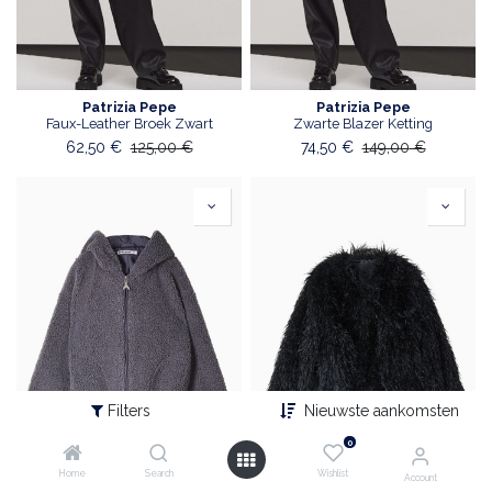
Patrizia Pepe
Patrizia Pepe
Faux-Leather Broek Zwart
Zwarte Blazer Ketting
62,50
€
125,00
€
74,50
€
149,00
€
Filters
Nieuwste aankomsten
0
Home
Search
Wishlist
Account