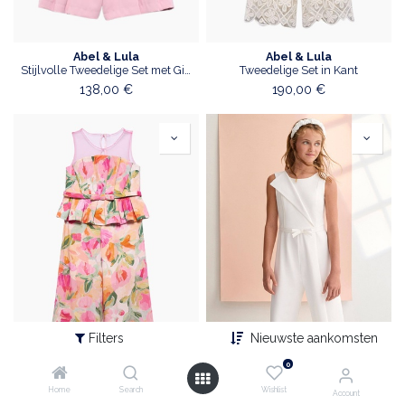
Abel & Lula
Abel & Lula
Stijlvolle Tweedelige Set met Gilet en Short
Tweedelige Set in Kant
138,00
€
190,00
€
Filters
Nieuwste aankomsten
0
Home
Search
Wishlist
Account