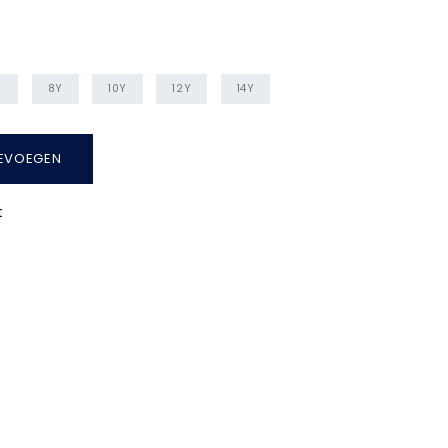
Y
8Y
10Y
12Y
14Y
EVOEGEN
t