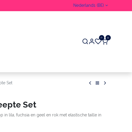
Nederlands (BE)
0
0
ER
pte Set
eepte Set
p in lila, fuchsia en geel en rok met elastische taille in