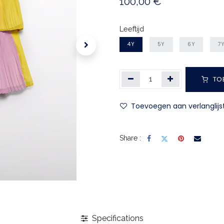
100,00
€
Leeftijd
4Y
5Y
6Y
7
TO
Toevoegen aan verlanglijs
Share :
Specifications